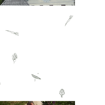
Hof
l
ad
en
Jeden Dienstag
18:00 bis 19:30
Uhr
Unser Sortiment ist vielfältig, du erhälst
bei uns Käsespezialitäten, Bauernbrot,
frische Milch, Bauernbutter, Fleisch- und
Wurstwaren.
Vorbestellung erwünscht - Kontakt:
Nina Neuper, Tel. 0664/1387890