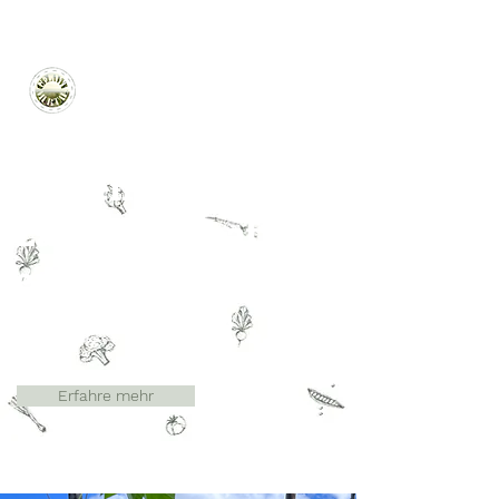
Gemeinsam
Landwirtschaft
en im Murtal
Schön dass du hier bist!
Erfahre mehr