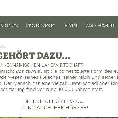
Über uns
Mitglied werden
Termine
Blog - Aktuelles
eit
GEHÖRT DAZU...
ISCH-DYNAMISCHEN LANDWIRTSCHAFT!
inisch: 
Bos taurus
), ist die domestizierte Form des e
e wegen seines Fleisches, seiner Milch und seiner L
t. Der Mensch hat eine Vielzahl unterschiedlicher Ri
stizierung fand vor rund 10 000 Jahren statt.
DIE KUH GEHÖRT DAZU...
... UND AUCH IHRE HÖRNER!