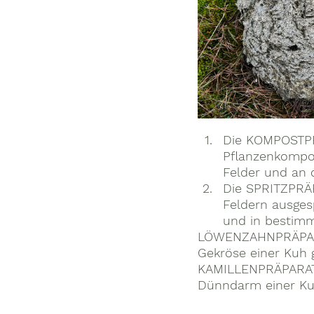
Die KOMPOSTPRÄ
Pflanzenkompos
Felder und an 
Die SPRITZPRÄP
Feldern ausges
und in bestim
LÖWENZAHNPRÄPARAT
Gekröse einer Kuh g
KAMILLENPRÄPARAT:
Dünndarm einer Kuh