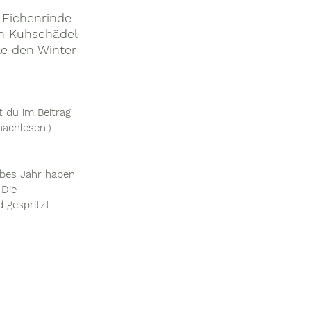
Eichenrinde 
en Kuhschädel 
le den Winter 
 du im Beitrag 
achlesen.)
lbes Jahr haben 
 Die 
 gespritzt.