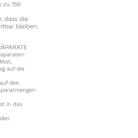
 zu 156 
, dass die 
tbar bleiben.
RÄPARATE
räparaten:
ist, 
g auf die 
auf den 
räparatmengen 
t in das 
den 