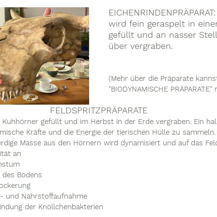
EICHENRINDENPRÄPARAT: 
wird fein geraspelt in ein
gefüllt und an nasser Stel
über vergraben.
(Mehr über die Präparate kannst
"BIODYNAMISCHE PRÄPARATE" n
FELDSPRITZPRÄPARATE
 Kuhhörner gefüllt und im Herbst in der Erde vergraben. Ein ha
osmische Kräfte und die Energie der tierischen Hülle zu sammeln.
rdige Masse aus den Hörnern wird dynamisiert und auf das Feld
ität an
chstum
en des Bodens
lockerung
r- und Nährstoffaufnahme
Bindung der Knöllchenbakterien